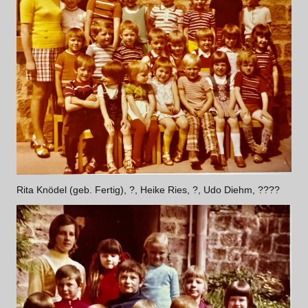
Rita Knödel (geb. Fertig), ?, Heike Ries, ?, Udo Diehm, ????