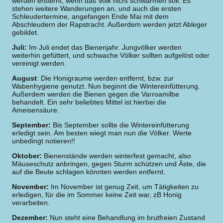
werden entfernt, wenn das Volk nicht schwärmen soll. Es
stehen weitere Wanderungen an, und auch die ersten
Schleudertermine, angefangen Ende Mai mit dem
Abschleudern der Rapstracht. Außerdem werden jetzt Ableger
gebildet.
Juli:
Im Juli endet das Bienenjahr. Jungvölker werden
weiterhin gefüttert, und schwache Völker sollten aufgelöst oder
vereinigt werden.
August
: Die Honigraume werden entfernt, bzw. zur
Wabenhygiene genutzt. Nun beginnt die Wintereinfütterung.
Außerdem werden die Bienen gegen die Varroamilbe
behandelt. Ein sehr beliebtes Mittel ist hierbei die
Ameisensäure.
September:
Bis September sollte die Wintereinfütterung
erledigt sein. Am besten wiegt man nun die Völker. Werte
unbedingt notieren!!
Oktober:
Bienenstände werden winterfest gemacht, also
Mäuseschutz anbringen, gegen Sturm schützen und Äste, die
auf die Beute schlagen könnten werden entfernt.
November:
Im November ist genug Zeit, um Tätigkeiten zu
erledigen, für die im Sommer keine Zeit war, zB Honig
verarbeiten.
Dezember:
Nun steht eine Behandlung im brutfreien Zustand