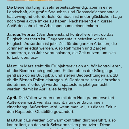
Die Bienenhaltung ist sehr arbeitsaufwendig, aber in einer
Landschaft, die große Streuobst- und Rebstockflächenanteile
hat, zwingend erforderlich. Kembach ist in der glücklichen Lage
noch zwei aktive Imker zu haben. Nachstehend ein kurzer
Abriß des jährlichen Arbeitspensums eines Imkers:
Januar/Februar:
Am Bienenstand kontrollieren wir, ob das
Flugloch versperrt ist. Gegebenenfalls befreien wir das
Flugloch. Außerdem ist jetzt Zeit für die ganzen Arbeiten, die
„drinnen“ erledigt werden. Also Rähmchen und Zargen
reparieren, das Jahr vorausplanen, die Zeit nutzen, um sich
fortzubilden, usw.
März
: Im März steht die Frühjahrsrevision an. Wir kontrollieren,
ob die Bienen noch genügend Futter, ob es der Königin gut
geht(also ob es Brut gibt), und stellen Beobachtungen an, zB
ob die Bienen Pollen eintragen. Außerdem sollten die Arbeiten
die „drinnen“ erledigt werden, spätestens jetzt gemacht
werden, damit im April alles fertig ist.
April:
Die Völker werden nun mit dem Honigraum erweitert.
Außerdem wird, wer das macht, nun der Baurahmen
eingehängt. Außerdem wird, wenn man will, zu dieser Zeit in
den Raps oder Obstblüte gewandert.
Mai/Juni:
Es werden Schwarmkontrollen durchgeführt, also
kontrolliert, ob das Volk Schwarmzellen produziert. Diese