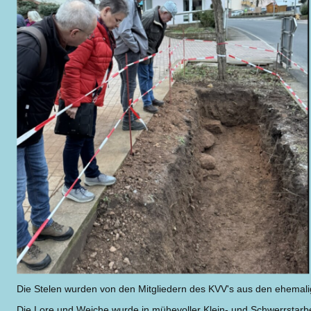
Die Stelen wurden von den Mitgliedern des KVV's aus den ehemali
Die Lore und Weiche wurde in mühevoller Klein- und Schwerrstarbei