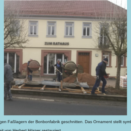
gen Faßlagern der Bonbonfabrik geschnitten. Das Ornament stellt sym
t von Herbert Hörner restauriert.