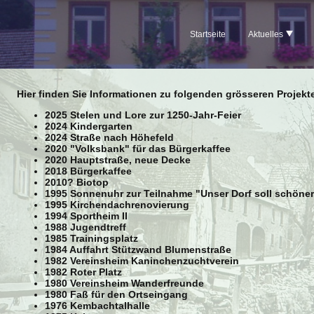
Startseite
Aktuelles
Hier finden Sie Informationen zu folgenden grösseren Projekt
2025 Stelen und Lore zur 1250-Jahr-Feier
2024 Kindergarten
2024 Straße nach Höhefeld
2020 "Volksbank" für das Bürgerkaffee
2020 Hauptstraße, neue Decke
2018 Bürgerkaffee
2010? Biotop
1995 Sonnenuhr zur Teilnahme "Unser Dorf soll schöne
1995 Kirchendachrenovierung
1994 Sportheim II
1988 Jugendtreff
1985 Trainingsplatz
1984 Auffahrt Stützwand Blumenstraße
1982 Vereinsheim Kaninchenzuchtverein
1982 Roter Platz
1980 Vereinsheim Wanderfreunde
1980 Faß für den Ortseingang
1976 Kembachtalhalle